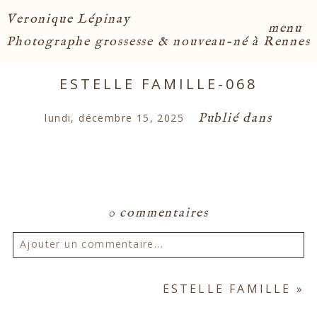
Veronique Lépinay
menu
Photographe grossesse & nouveau-né à Rennes
ESTELLE FAMILLE-068
Publié dans
lundi, décembre 15, 2025
0 commentaires
Ajouter un commentaire...
Votre email ne sera
jamais publié ou partagé.
ESTELLE FAMILLE
»
Les champs marqués d'un astérisque sont