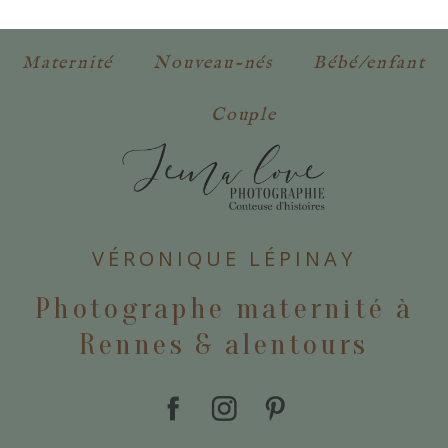
obligatoires. *
Maternité
Nouveau-nés
Bébé/enfant
Couple
POSTER VOTRE COMMENTAIRE
VÉRONIQUE LÉPINAY
Photographe maternité à
Rennes & alentours