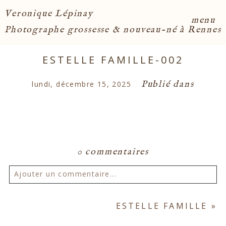
Veronique Lépinay
menu
Photographe grossesse & nouveau-né à Rennes
ESTELLE FAMILLE-002
Publié dans
lundi, décembre 15, 2025
0 commentaires
Ajouter un commentaire...
Votre email ne sera
jamais publié ou partagé.
ESTELLE FAMILLE
»
Les champs marqués d'un astérisque sont