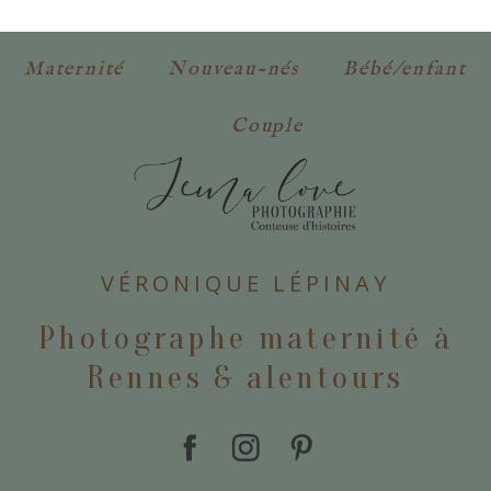
obligatoires. *
Maternité
Nouveau-nés
Bébé/enfant
Couple
POSTER VOTRE COMMENTAIRE
VÉRONIQUE LÉPINAY
Photographe maternité à
Rennes & alentours