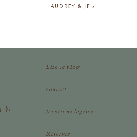
AUDREY & JF
»
Lire le blog
contact
s &
Mentions légales
Réserver