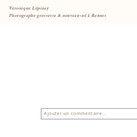
Veronique Lépinay
Photographe grossesse & nouveau-né à Rennes
Ajouter un commentaire...
Votre email ne sera
jamais publié 