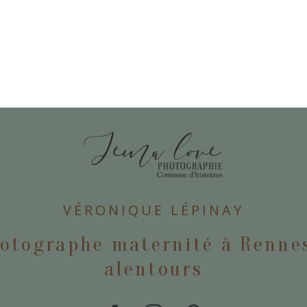
E
VÉRONIQUE LÉPINAY
otographe maternité à Renne
alentours