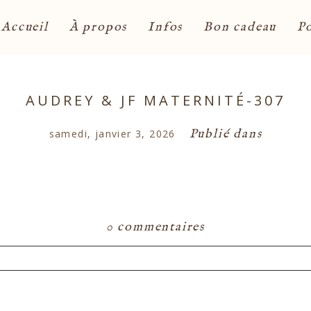
Accueil
À propos
Infos
Bon cadeau
Po
AUDREY & JF MATERNITÉ-307
Publié dans
samedi, janvier 3, 2026
0 commentaires
ou partagé. Les champs marqués d'un astérisque s