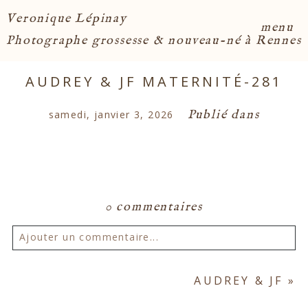
Veronique Lépinay
menu
Photographe grossesse & nouveau-né à Rennes
AUDREY & JF MATERNITÉ-281
Publié dans
samedi, janvier 3, 2026
0 commentaires
Ajouter un commentaire...
Votre email ne sera
jamais publié ou partagé.
AUDREY & JF
»
Les champs marqués d'un astérisque sont