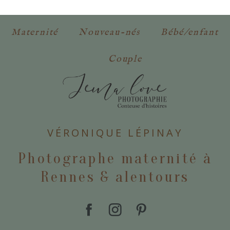
obligatoires. *
Maternité
Nouveau-nés
Bébé/enfant
Couple
POSTER VOTRE COMMENTAIRE
VÉRONIQUE LÉPINAY
Photographe maternité à
Rennes & alentours