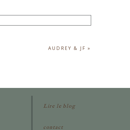
ont obligatoires. *
AUDREY & JF
»
Lire le blog
contact