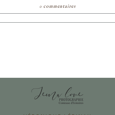
0 commentaires
ou partagé. Les champs marqués d'un astérisque s
E