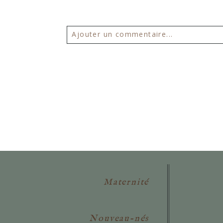
Ajouter un commentaire...
Votre email ne sera
jamais publié 
POSTER VOTRE COMMENTAIR
Maternité
Nouveau-nés