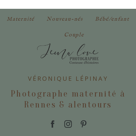
obligatoires. *
Maternité
Nouveau-nés
Bébé/enfant
Couple
POSTER VOTRE COMMENTAIRE
VÉRONIQUE LÉPINAY
Photographe maternité à
Rennes & alentours