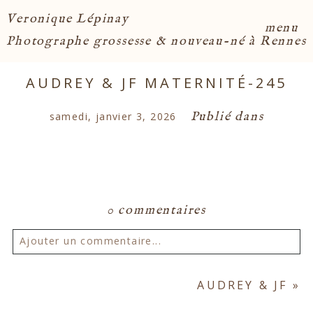
Veronique Lépinay
menu
Photographe grossesse & nouveau-né à Rennes
AUDREY & JF MATERNITÉ-245
Publié dans
samedi, janvier 3, 2026
0 commentaires
Ajouter un commentaire...
Votre email ne sera
jamais publié ou partagé.
AUDREY & JF
»
Les champs marqués d'un astérisque sont