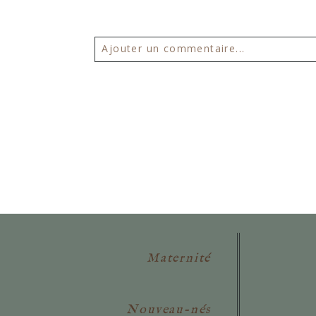
Ajouter un commentaire...
Votre email ne sera
jamais publié 
POSTER VOTRE COMMENTAIR
Maternité
Nouveau-nés