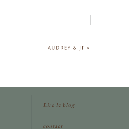
ont obligatoires. *
AUDREY & JF
»
Lire le blog
contact