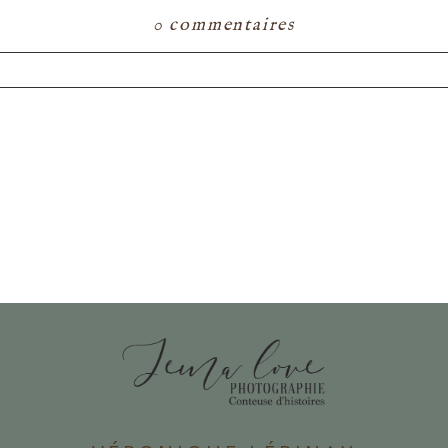
0 commentaires
ou partagé. Les champs marqués d'un astérisque s
E