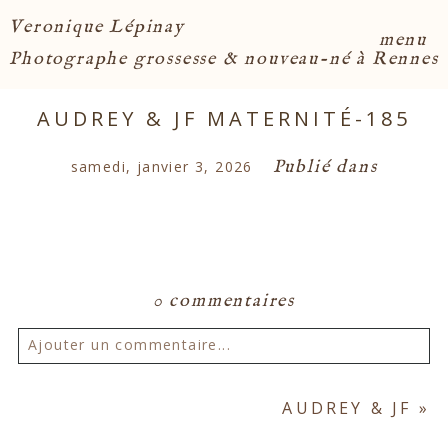
Veronique Lépinay
menu
Photographe grossesse & nouveau-né à Rennes
AUDREY & JF MATERNITÉ-185
Publié dans
samedi, janvier 3, 2026
0 commentaires
Ajouter un commentaire...
Votre email ne sera
jamais publié ou partagé.
AUDREY & JF
»
Les champs marqués d'un astérisque sont