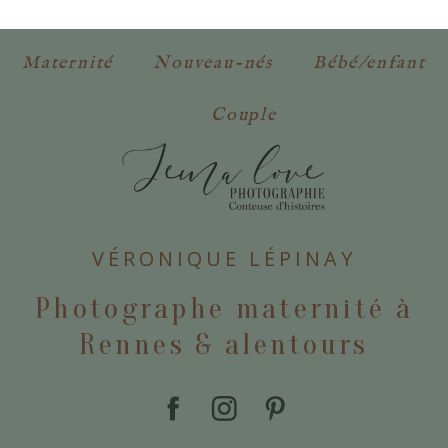
obligatoires. *
Maternité
Nouveau-nés
Bébé/enfant
Couple
POSTER VOTRE COMMENTAIRE
VÉRONIQUE LÉPINAY
Photographe maternité à
Rennes & alentours