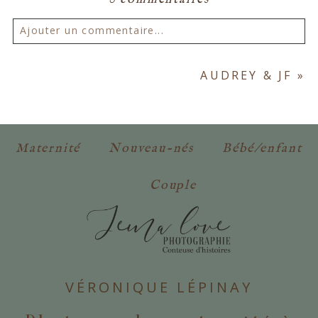
Ajouter un commentaire...
Votre email ne sera
jamais publié ou partagé.
AUDREY & JF
»
Les champs marqués d'un astérisque sont
obligatoires. *
Maternité
Nouveau-nés
Bébé/enfant
Couple
POSTER VOTRE COMMENTAIRE
VÉRONIQUE LÉPINAY