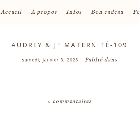
Accueil
À propos
Infos
Bon cadeau
Po
AUDREY & JF MATERNITÉ-109
Publié dans
samedi, janvier 3, 2026
0 commentaires
ou partagé. Les champs marqués d'un astérisque s