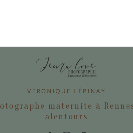
E
VÉRONIQUE LÉPINAY
otographe maternité à Renne
alentours