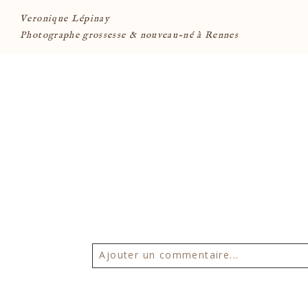
Veronique Lépinay
Photographe grossesse & nouveau-né à Rennes
Ajouter un commentaire...
Votre email ne sera
jamais publié 