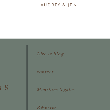
AUDREY & JF
»
Lire le blog
contact
s &
Mentions légales
Réserver