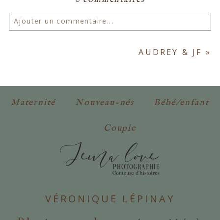
Ajouter un commentaire...
Votre email ne sera
jamais publié ou partagé.
AUDREY & JF
»
Les champs marqués d'un astérisque sont
obligatoires. *
Maternité
Nouveau-nés
Bébé/enfant
Couple
POSTER VOTRE COMMENTAIRE
VÉRONIQUE LÉPINAY