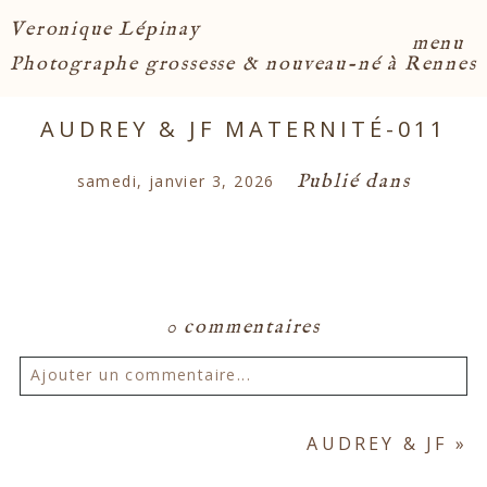
Veronique Lépinay
menu
Photographe grossesse & nouveau-né à Rennes
AUDREY & JF MATERNITÉ-011
Publié dans
samedi, janvier 3, 2026
0 commentaires
Ajouter un commentaire...
Votre email ne sera
jamais publié ou partagé.
AUDREY & JF
»
Les champs marqués d'un astérisque sont