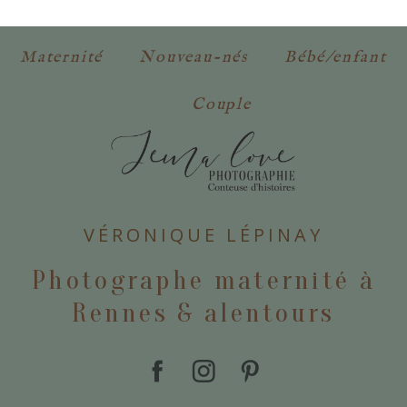
obligatoires. *
Maternité
Nouveau-nés
Bébé/enfant
Couple
POSTER VOTRE COMMENTAIRE
VÉRONIQUE LÉPINAY
Photographe maternité à
Rennes & alentours