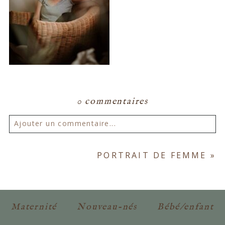
0 commentaires
Ajouter un commentaire...
Votre email ne sera
jamais publié ou partagé.
PORTRAIT DE FEMME
»
Les champs marqués d'un astérisque sont
obligatoires. *
Maternité
Nouveau-nés
Bébé/enfant