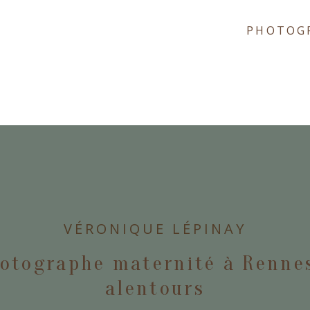
PHOTOGR
E
VÉRONIQUE LÉPINAY
otographe maternité à Renne
alentours