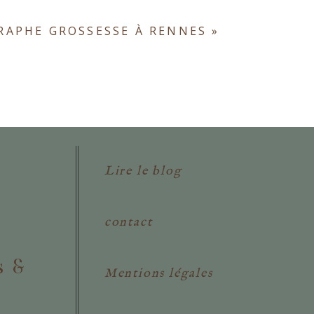
APHE GROSSESSE À RENNES
»
Lire le blog
contact
s &
Mentions légales