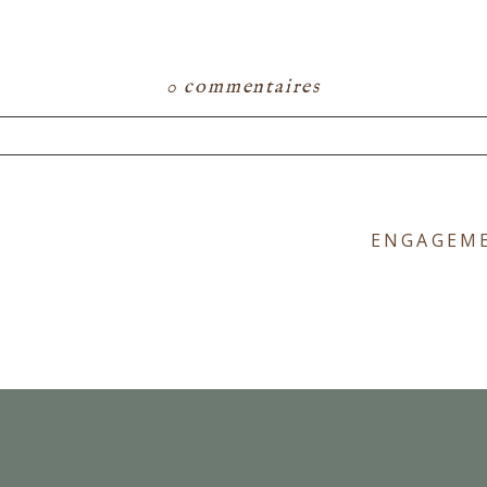
0 commentaires
ou partagé. Les champs marqués d'un astérisque s
ENGAGEME
E