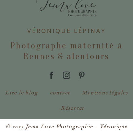
POSTER VOTRE COMMENTAIRE
VÉRONIQUE LÉPINAY
Photographe maternité à
Rennes & alentours
Lire le blog
contact
Mentions légales
Réserver
© 2025 Jema Love Photographie - Véronique