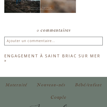
0 commentaires
Ajouter un commentaire...
Votre email ne sera
jamais publié ou partagé.
ENGAGEMENT À SAINT BRIAC SUR MER
»
Les champs marqués d'un astérisque sont
obligatoires. *
Maternité
Nouveau-nés
Bébé/enfant
Couple