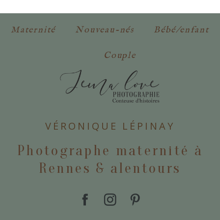
Maternité
Nouveau-nés
Bébé/enfant
Couple
VÉRONIQUE LÉPINAY
Photographe maternité à
Rennes & alentours