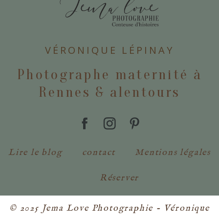
POSTER VOTRE COMMENTAIRE
VÉRONIQUE LÉPINAY
Photographe maternité à
Rennes & alentours
Lire le blog
contact
Mentions légales
Réserver
© 2025 Jema Love Photographie - Véronique