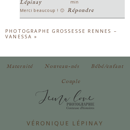
Lépinay
min
Répondre
Merci beaucoup ! 🙂
PHOTOGRAPHE GROSSESSE RENNES –
VANESSA
»
POSTER VOTRE COMMENTAIRE
Maternité
Nouveau-nés
Bébé/enfant
Couple
VÉRONIQUE LÉPINAY